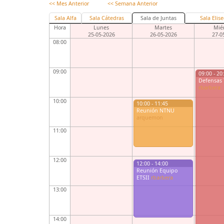
<< Mes Anterior
<< Semana Anterior
Sala Alfa
Sala Cátedras
Sala de Juntas
Sala Eli
Hora
Lunes
Martes
Miér
25-05-2026
26-05-2026
27-0
08:00
09:00
09:00 - 20
Defensas
rbarbera
10:00
10:00 - 11:45
Reunión NTNU
arquemon
11:00
12:00
12:00 - 14:00
Reunión Equipo
ETSII
rbarbera
13:00
14:00