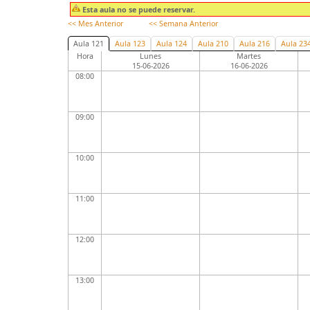
Esta aula no se puede reservar.
<< Mes Anterior
<< Semana Anterior
Aula 121
Aula 123
Aula 124
Aula 210
Aula 216
Aula 23
Hora
Lunes
Martes
15-06-2026
16-06-2026
08:00
09:00
10:00
11:00
12:00
13:00