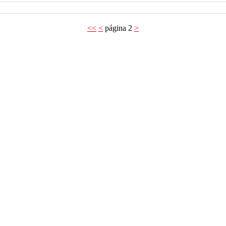
<<
<
página 2
>