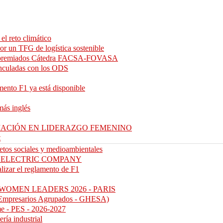
el reto climático
 un TFG de logística sostenible
os premiados Cátedra FACSA-FOVASA
inculadas con los ODS
mento F1 ya está disponible
más inglés
RMACIÓN EN LIDERAZGO FEMENINO
t
etos sociales y medioambientales
E ELECTRIC COMPANY
alizar el reglamento de F1
 WOMEN LEADERS 2026 - PARIS
mpresarios Agrupados - GHESA)
e - PES - 2026-2027
ría industrial