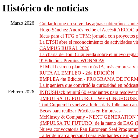
Histórico de noticias
Marzo 2026
Cuidar lo que no se ve: las aguas subterráneas ante 
Hugo Sánchez Andrés recibe el Accésit AECOC por
Ideas para el TFG o TFM: jornada con proyect
La ETSII abre el reconocimiento de actividades v
CAMPUS RURAL 2026
La charla de Toni Cuquerella sobre el nuevo regla
9ª Edición - Premios WONNOW
El MUII estrena plan con más IA, más empresa y 
RUTA AL EMPLEO - 2da EDICIÓN
EMPLEA 4ta Edición - PROGRAMA DE FO
La ingeniera que convirtió la curiosidad en pódcas
Febrero 2026
INDUSHack reunirá 60 estudiantes para resolver r
¡IMPULSA TU FUTURO! - WESTINGHOUS
Toni Cuquerella vuelve a Industrials Talks para an
Becas para realizar Prácticas en Empresas
McKinsey & Company - NEXT GENERATION
¡IMPULSA TU FUTURO! de la mano de EAG (E
Nueva convocatoria Pan-European Seal Programm
Taller de marca personal para estudiantes de ingenie